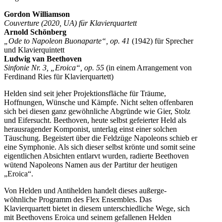
Gordon Williamson
Couverture (2020, UA) für Klavierquartett
Arnold Schönberg
„Ode to Napoleon Buonaparte“, op. 41
(1942) für Sprecher
und Klavierquintett
Ludwig van Beethoven
Sinfonie Nr. 3, „Eroica“, op. 55
(in einem Arrangement von
Ferdinand Ries für Klavierquartett)
Helden sind seit jeher Projektionsfläche für Träume,
Hoffnungen, Wünsche und Kämpfe. Nicht selten offenbaren
sich bei diesen ganz gewöhnliche Abgründe wie Gier, Stolz
und Eifersucht. Beethoven, heute selbst gefeierter Held als
herausragender Komponist, unterlag einst einer solchen
Täuschung. Begeistert über die Feldzüge Napoleons schieb er
eine Symphonie. Als sich dieser selbst krönte und somit seine
eigentlichen Absichten entlarvt wurden, radierte Beethoven
wütend Napoleons Namen aus der Partitur der heutigen
„Eroica“.
Von Helden und Antihelden handelt dieses außerge-
wöhnliche Programm des Flex Ensembles. Das
Klavierquartett bietet in diesem unterschiedliche Wege, sich
mit Beethovens Eroica und seinem gefallenen Helden