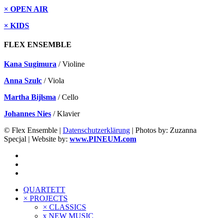
× OPEN AIR
× KIDS
FLEX ENSEMBLE
Kana Sugimura
/ Violine
Anna Szulc
/ Viola
Martha Bijlsma
/ Cello
Johannes Nies
/ Klavier
© Flex Ensemble |
Datenschutzerklärung
| Photos by: Zuzanna
Specjal | Website by:
www.PINEUM.com
QUARTETT
× PROJECTS
× CLASSICS
x NEW MUSIC