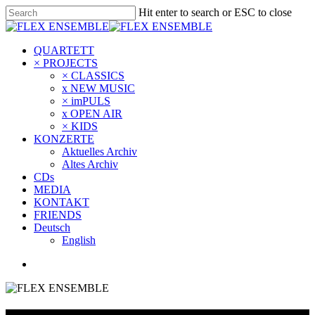
Hit enter to search or ESC to close
QUARTETT
× PROJECTS
× CLASSICS
x NEW MUSIC
× imPULS
x OPEN AIR
× KIDS
KONZERTE
Aktuelles Archiv
Altes Archiv
CDs
MEDIA
KONTAKT
FRIENDS
Deutsch
English