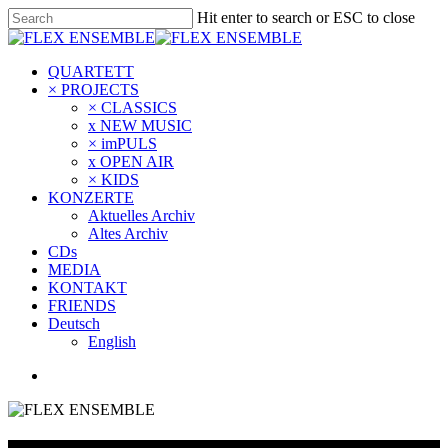
Hit enter to search or ESC to close
QUARTETT
× PROJECTS
× CLASSICS
x NEW MUSIC
× imPULS
x OPEN AIR
× KIDS
KONZERTE
Aktuelles Archiv
Altes Archiv
CDs
MEDIA
KONTAKT
FRIENDS
Deutsch
English